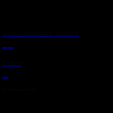
Jacken, 7seasons
Jacken Transformer, 7seasons
PREVIOUS
Skizzen
NEXT
© 2026 Marion Kittel